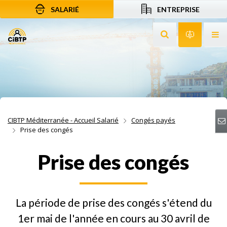
SALARIÉ
ENTREPRISE
Aller au contenu
Aller à la recherche
Aller à la navigation
Rechercher sur le
Services 
Af
CIBTP Méditerranée - Accueil Salarié
Congés payés
Prise des congés
Prise des congés
La période de prise des congés s'étend du
1er mai de l'année en cours au 30 avril de