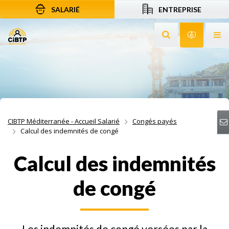
SALARIÉ
ENTREPRISE
Aller au contenu
Aller à la recherche
Aller à la navigation
Rechercher sur le
Services 
Af
CIBTP Méditerranée - Accueil Salarié
Congés payés
Calcul des indemnités de congé
Calcul des indemnités
de congé
Les indemnités de congé versées par la