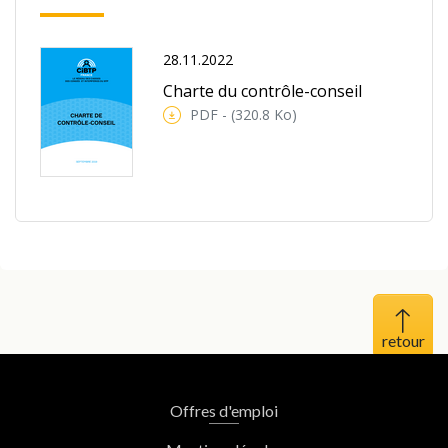
28.11.2022
Charte du contrôle-conseil
PDF - (320.8 Ko)
Haut 
Offres d'emploi