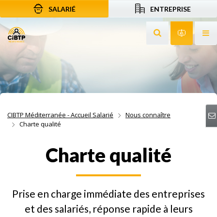
SALARIÉ
ENTREPRISE
Aller au contenu
Aller à la recherche
Aller à la navigation
Rechercher sur le
Services 
Af
CIBTP Méditerranée - Accueil Salarié
Nous connaître
Charte qualité
Charte qualité
Prise en charge immédiate des entreprises
et des salariés, réponse rapide à leurs