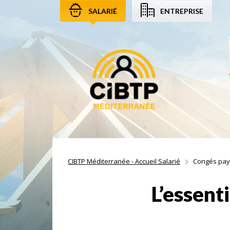
SALARIÉ
ENTREPRISE
Aller au contenu
Aller à la recherche
Aller à la navigation
CIBTP Méditerranée - Accueil Salarié
Congés pa
L’essent