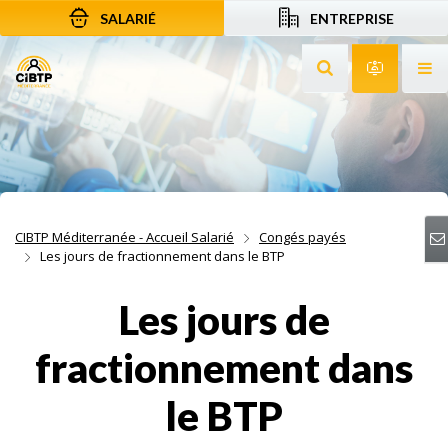
SALARIÉ
ENTREPRISE
Aller au contenu
Aller à la recherche
Aller à la navigation
Rechercher sur le
Services 
Af
CIBTP Méditerranée - Accueil Salarié
Congés payés
Les jours de fractionnement dans le BTP
Les jours de
fractionnement dans
le BTP