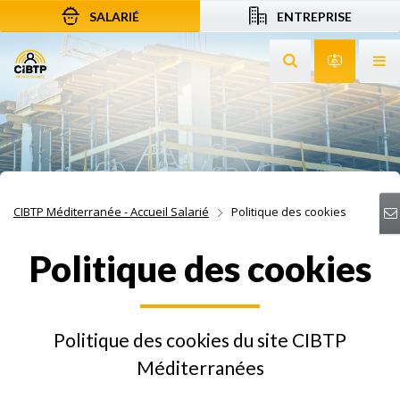
SALARIÉ
ENTREPRISE
Aller au contenu
Aller à la recherche
Aller à la navigation
Rechercher sur le
Services 
Af
CIBTP Méditerranée - Accueil Salarié
Politique des cookies
Politique des cookies
Politique des cookies du site CIBTP
Méditerranées