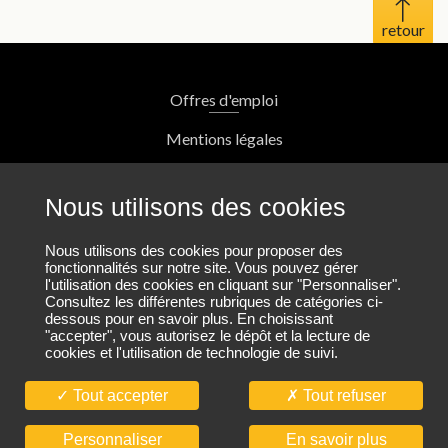
Haut 
Offres d'emploi
Mentions légales
Protection des données personnelles
Nous utilisons des cookies
Plan du site
Nous utilisons des cookies pour proposer des
fonctionnalités sur notre site. Vous pouvez gérer
l'utilisation des cookies en cliquant sur "Personnaliser".
Nous contacter
Consultez les différentes rubriques de catégories ci-
dessous pour en savoir plus. En choisissant
"accepter", vous autorisez le dépôt et la lecture de
cookies et l'utilisation de technologie de suivi.
Nous suivre sur LinkedIn
Tout accepter
Tout refuser
En savoir plus
Personnaliser
© CIBTP 2026. Tous droits réservés.