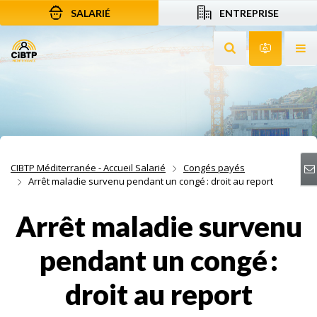
SALARIÉ
ENTREPRISE
Aller au contenu
Aller à la recherche
Aller à la navigation
Rechercher sur le
Services 
Af
CIBTP Méditerranée - Accueil Salarié
Congés payés
Arrêt maladie survenu pendant un congé : droit au report
Arrêt maladie survenu
pendant un congé :
droit au report