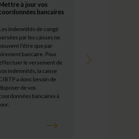
Mettre à jour vos
Fin des procur
coordonnées bancaires
bancaires
Les indemnités de congé
À compter du 27
versées par les caisses ne
2022, la loi prévo
peuvent l’être que par
versement du sal
virement bancaire. Pour
obligatoirement 
Suivant
effectuer le versement de
sur un compte ba
vos indemnités, la caisse
dont le salarié est
CIBTP a donc besoin de
ou le cotitulaire.
disposer de vos
coordonnées bancaires à
[en savoir +]
jour.