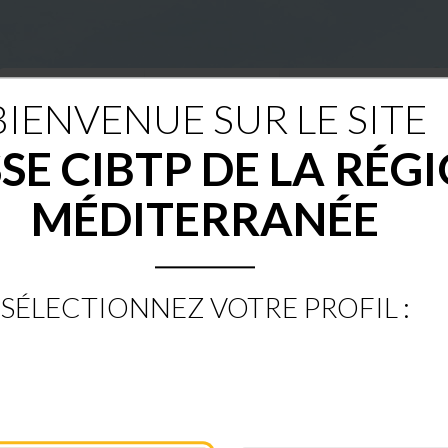
BIENVENUE SUR LE SITE
Nous connaître
Congés payés
Chômage intempéries
SE CIBTP DE LA RÉG
MÉDITERRANÉE
BIENVENUE SUR LE SITE
BTP DE LA RÉGION MÉ
SÉLECTIONNEZ VOTRE PROFIL :
ESPACE SÉCURISÉ