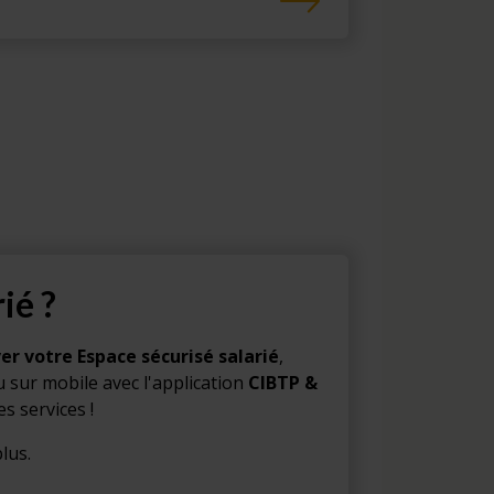
ié ?
ver votre Espace sécurisé salarié
,
 sur mobile avec l'application
CIBTP &
es services !
lus.