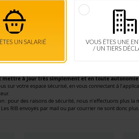
CONSULTEZ VOS DROITS EN TEMPS RÉEL
CONNEXION SALARIÉ
+ D'INFOS
ÊTES UN SALARIÉ
VOUS ÊTES UNE EN
/ UN TIERS DÉC
mettre à jour très simplement et en toute autonomie 
s sur votre espace sécurisé, en vous connectant à l'applic
teur.
on : pour des raisons de sécurité, nous n'effectuons plus la
 Les RIB envoyés par mail ou par courrier ne sont donc plus