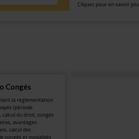
Cliquez pour en savoir plus
o Congés
lant la réglementation
payés (période
, calcul du droit, congés
ires, avantages
ls, calcul des
de congés et modalités