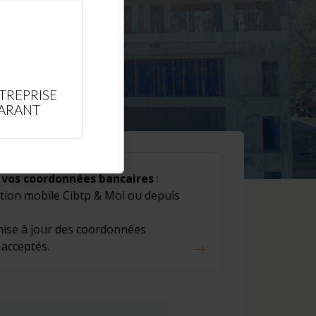
TREPRISE
LARANT
vos coordonnées bancaires
:
ation mobile Cibtp & Moi ou depuis
 mise à jour des coordonnées
 acceptés.