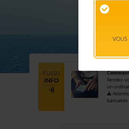
VOUS 
FLASH
Comment 
INFO
Rendez-vou
un ordina
⚠️ Attenti
bancaires.