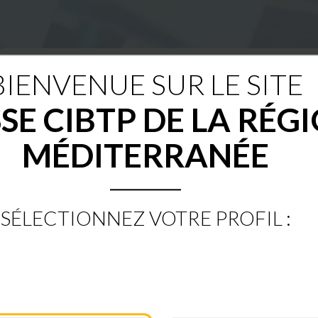
BIENVENUE SUR LE SITE
Nous connaître
Congés payés
Chômage intempéries
SE CIBTP DE LA RÉG
MÉDITERRANÉE
BIENVENUE SUR LE SITE
BTP DE LA RÉGION MÉ
SÉLECTIONNEZ VOTRE PROFIL :
ESPACE SÉCURISÉ