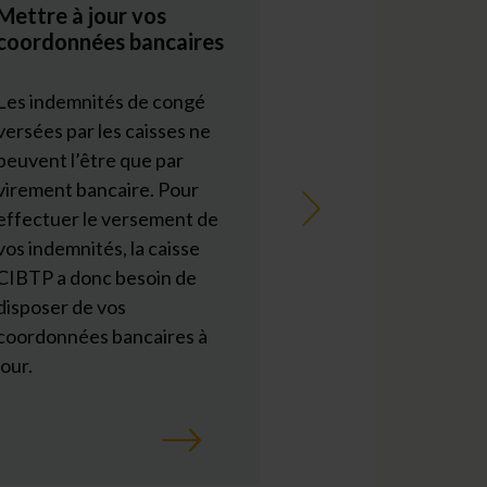
Mettre à jour vos
Fin des procur
coordonnées bancaires
bancaires
Les indemnités de congé
À compter du 27
versées par les caisses ne
2022, la loi prévo
peuvent l’être que par
versement du sal
virement bancaire. Pour
obligatoirement 
Suivant
effectuer le versement de
sur un compte ba
vos indemnités, la caisse
dont le salarié est
CIBTP a donc besoin de
ou le cotitulaire.
disposer de vos
coordonnées bancaires à
[en savoir +]
jour.