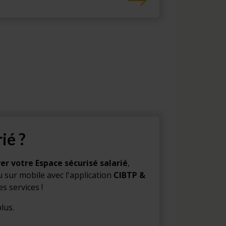
ié ?
ver votre Espace sécurisé salarié
,
 sur mobile avec l'application
CIBTP &
es services !
lus.