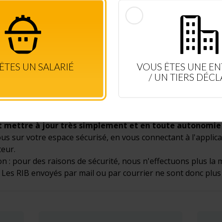
CONSULTEZ VOS DROITS EN TEMPS RÉEL
CONNEXION SALARIÉ
+ D'INFOS
ÊTES UN SALARIÉ
VOUS ÊTES UNE EN
/ UN TIERS DÉC
mettre à jour très simplement et en toute autonomie 
s sur votre espace sécurisé, en vous connectant à l'applic
teur.
on : pour des raisons de sécurité, nous n'effectuons plus la
 Les RIB envoyés par mail ou par courrier ne sont donc plus