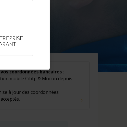
TREPRISE
LARANT
vos coordonnées bancaires
:
ation mobile Cibtp & Moi ou depuis
 mise à jour des coordonnées
 acceptés.