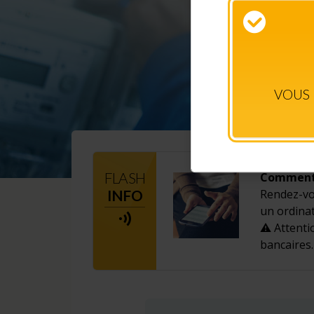
VOUS 
FLASH
Comment 
INFO
Rendez-vou
un ordina
⚠️ Attenti
bancaires.