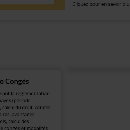
Cliquez pour en savoir plus
o Congés
lant la réglementation
payés (période
, calcul du droit, congés
ires, avantages
ls, calcul des
de congés et modalités