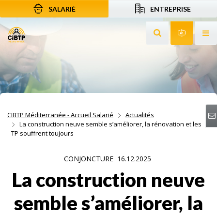
SALARIÉ
ENTREPRISE
Aller au contenu
Aller à la recherche
Aller à la navigation
Rechercher sur le
Services 
Af
CIBTP Méditerranée - Accueil Salarié
Actualités
La construction neuve semble s’améliorer, la rénovation et les
TP souffrent toujours
CONJONCTURE
16.12.2025
La construction neuve
semble s’améliorer, la