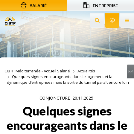
SALARIÉ
ENTREPRISE
Aller au contenu
Aller à la recherche
Aller à la navigation
Rechercher sur le
Services 
Af
CIBTP Méditerranée - Accueil Salarié
Actualités
Quelques signes encourageants dans le logement et la
dynamique d’entreprises mais la sortie du tunnel paraît encore loin
CONJONCTURE
20.11.2025
Quelques signes
encourageants dans le