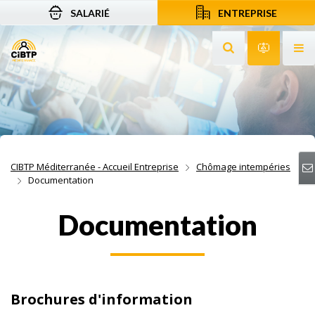
SALARIÉ
ENTREPRISE
Aller au contenu
Aller à la recherche
Aller à la navigation
Rechercher sur le
Services 
Af
CIBTP Méditerranée - Accueil Entreprise
Chômage intempéries
Documentation
Documentation
Brochures d'information