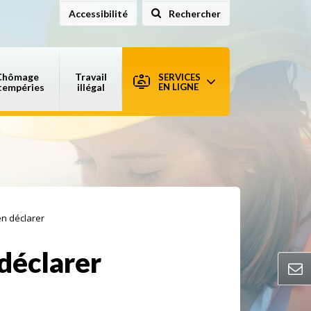
Accessibilité
Rechercher
sur le site
Chômage
Travail
SERVICES
tempéries
illégal
EN LIGNE
en déclarer
déclarer