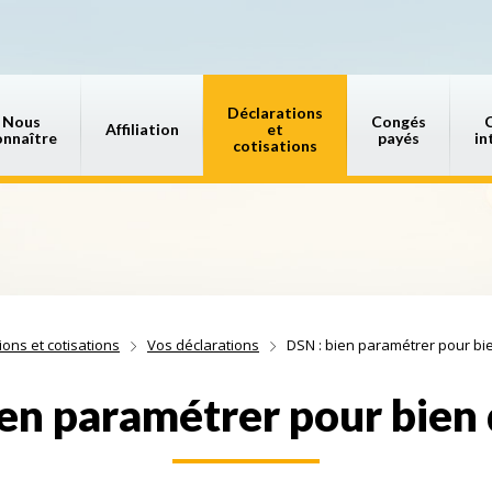
Déclarations
Nous
Congés
Affiliation
et
onnaître
payés
in
cotisations
ions et cotisations
Vos déclarations
DSN : bien paramétrer pour bi
ien paramétrer pour bien 